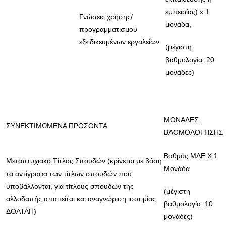
εμπειρίας) x 1
Γνώσεις χρήσης/
μονάδα,
προγραμματισμού
εξειδικευμένων εργαλείων
(μέγιστη
βαθμολογία: 20
μονάδες)
ΜΟΝΑΔΕΣ
ΣΥΝΕΚΤΙΜΩΜΕΝΑ ΠΡΟΣΟΝΤΑ
ΒΑΘΜΟΛΟΓΗΣΗΣ
Βαθμός ΜΔΕ Χ 1
Μεταπτυχιακό Τίτλος Σπουδών (κρίνεται με βάση
Μονάδα
τα αντίγραφα των τίτλων σπουδών που
υποβάλλονται, για τίτλους σπουδών της
(μέγιστη
αλλοδαπής απαιτείται και αναγνώριση ισοτιμίας
βαθμολογία: 10
ΔΟΑΤΑΠ)
μονάδες)