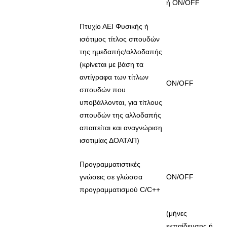
ή ON/OFF
Πτυχίο ΑΕΙ Φυσικής ή
ισότιμος τίτλος σπουδών
της ημεδαπής/αλλοδαπής
(κρίνεται με βάση τα
αντίγραφα των τίτλων
ON/OFF
σπουδών που
υποβάλλονται, για τίτλους
σπουδών της αλλοδαπής
απαιτείται και αναγνώριση
ισοτιμίας ΔΟΑΤΑΠ)
Προγραμματιστικές
γνώσεις σε γλώσσα
ON/OFF
προγραμματισμού C/C++
(μήνες
εκπαίδευσης ή