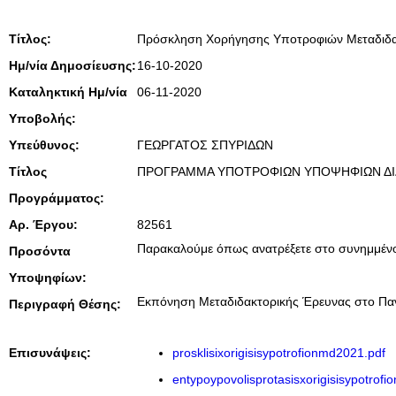
Τίτλος:
Πρόσκληση Χορήγησης Υποτροφιών Μεταδιδα
Ημ/νία Δημοσίευσης:
16-10-2020
Καταληκτική Ημ/νία
06-11-2020
Υποβολής:
Υπεύθυνος:
ΓΕΩΡΓΑΤΟΣ ΣΠΥΡΙΔΩΝ
Τίτλος
ΠΡΟΓΡΑΜΜΑ ΥΠΟΤΡΟΦΙΩΝ ΥΠΟΨΗΦΙΩΝ ΔΙ
Προγράμματος:
Αρ. Έργου:
82561
Παρακαλούμε όπως ανατρέξετε στο συνημμένο
Προσόντα
Υποψηφίων:
Εκπόνηση Μεταδιδακτορικής Έρευνας στο Παν
Περιγραφή Θέσης:
Επισυνάψεις:
prosklisixorigisisypotrofionmd2021.pdf
entypoypovolisprotasisxorigisisypotrof