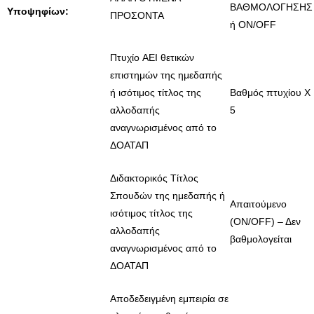
ΒΑΘΜΟΛΟΓΗΣΗΣ
Υποψηφίων:
ΠΡΟΣΟΝΤΑ
ή ON/OFF
Πτυχίο AEI θετικών
επιστημών της ημεδαπής
ή ισότιμος τίτλος της
Βαθμός πτυχίου Χ
αλλοδαπής
5
αναγνωρισμένος από το
ΔΟΑΤΑΠ
Διδακτορικός Τίτλος
Σπουδών της ημεδαπής ή
Απαιτούμενο
ισότιμος τίτλος της
(ON/OFF) – Δεν
αλλοδαπής
βαθμολογείται
αναγνωρισμένος από το
ΔΟΑΤΑΠ
Αποδεδειγμένη εμπειρία σε