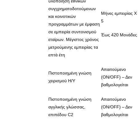
υλοποίηση εθνικών
συγχρηματοδοτούμενων
Μήνες εμπειρίας Χ
και κοινοτικών
5
προγραμμάτων με έμφαση
σε εμπειρία συντονισμού
Έως 420 Μονάδες
εταίρων. Μέγιστος χρόνος
μετρούμενης εμπειρίας τα
επτά έτη
Απαιτούμενο
Πιστοποιημένη γνώση
(ON/OFF) – Δεν
χειρισμού Η/Υ
βαθμολογείται
Πιστοποιημένη γνώση
Απαιτούμενο
αγγλικής γλώσσας,
(ON/OFF) – Δεν
επιπέδου C2
βαθμολογείται