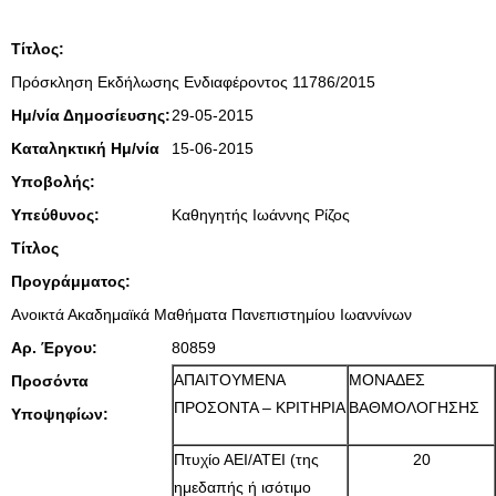
Τίτλος:
Πρόσκληση Εκδήλωσης Ενδιαφέροντος 11786/2015
Ημ/νία Δημοσίευσης:
29-05-2015
Καταληκτική Ημ/νία
15-06-2015
Υποβολής:
Υπεύθυνος:
Καθηγητής Ιωάννης Ρίζος
Τίτλος
Προγράμματος:
Ανοικτά Ακαδημαϊκά Μαθήματα Πανεπιστημίου Ιωαννίνων
Αρ. Έργου:
80859
ΑΠΑΙΤΟΥΜΕΝΑ
ΜΟΝΑΔΕΣ
Προσόντα
ΠΡΟΣΟΝΤΑ – ΚΡΙΤΗΡΙΑ
ΒΑΘΜΟΛΟΓΗΣΗΣ
Υποψηφίων:
Πτυχίο ΑΕΙ/ΑΤΕΙ (της
20
ημεδαπής ή ισότιμο