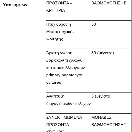
ΠΡΟΣΟΝΤΑ –
ΒΑΘΜΟΛΟΓΗΣΗΣ
Υποψηφίων:
ΚΡΙΤΗΡΙΑ
Πτυχιούχος ή
50
Μεταπτυχιακός
Φοιτητής
Άριστη γνώση
30 (μέγιστο)
μοριακών τεχνικών,
κυτταροκαλλιεργειών-
primary hepatocyte
cultures
Ανάπτυξη
5 (μέγιστο)
διαγονιδιακών στελεχών
ΣΥΝΕΚΤΙΜΩΜΕΝΑ
ΜΟΝΑΔΕΣ
ΠΡΟΣΟΝΤΑ –
ΒΑΘΜΟΛΟΓΗΣΗΣ