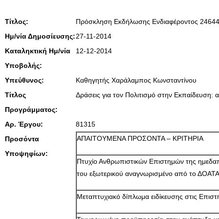
Τίτλος:
Πρόσκληση Εκδήλωσης Ενδιαφέροντος 24644
Ημ/νία Δημοσίευσης:
27-11-2014
Καταληκτική Ημ/νία
12-12-2014
Υποβολής:
Υπεύθυνος:
Καθηγητής Χαράλαμπος Κωνσταντίνου
Τίτλος
Δράσεις για τον Πολιτισμό στην Εκπαίδευση: 
Προγράμματος:
Αρ. Έργου:
81315
ΑΠΑΙΤΟΥΜΕΝΑ ΠΡΟΣΟΝΤΑ – ΚΡΙΤΗΡΙΑ
Προσόντα
Υποψηφίων:
Πτυχίο Ανθρωπιστικών Επιστημών της ημεδαπ
του εξωτερικού αναγνωρισμένο από το ΔΟΑΤ
Μεταπτυχιακό δίπλωμα ειδίκευσης στις Επιστ