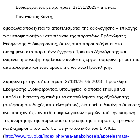
Ενδιαφέροντος με αρ. πρωτ. 27131/2023» της κας.
Παναγιώτας Καντή,
ομόφωνα αποδέχεται τα αποτελέσματα της αξιολόγησης – επιλογής
των υποψηφιοτήτων στο πλαίσιο της παραπάνω Πρόσκλησης
Εκδήλωσης Ενδιαφέροντος, όπως αυτά παρουσιάζονται στο
συνημμένο στο παραπάνω έγγραφο Πρακτικό Αξιολόγησης και
εγκρίνει τη σύναψη συμβάσεων ανάθεσης έργου σύμφωνα με αυτά τα
αποτελέσματα και τους όρους της ως άνω Πρόσκλησης.
Σύμφωνα με την υπ’ αρ. πρωτ. 27131/26-05-2023 Πρόσκληση
Εκδήλωσης Ενδιαφέροντος, υποψήφιος, ο οποίος επιθυμεί να
υποβάλει ένσταση σχετικά με τα αποτελέσματα της αξιολόγησης
(απόφαση αποδοχής αποτελεσμάτων), διατηρεί το δικαίωμα άσκησης
ένστασης εντός πέντε (5) ημερολογιακών ημερών από την επόμενη
της ανάρτησης της παρούσας απόφασης της Επιτροπής Ερευνών
και Διαχείρισης του Ε.Λ.Κ.Ε. στην ιστοσελίδα του Ε.Λ.Κ.Ε.
(
http://www.rc.uoi.gr/index.php/nea-anakoinoseis/apotelesmata-