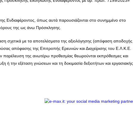
 της Πρόσκλησης Εκδήλωσης Ενδιαφέροντος με αρ. πρωτ. 7199/2023»
ης Ενδιαφέροντος, όπως αυτά παρουσιάζονται στο συνημμένο στο
ς όρους της ως άνω Πρόσκλησης.
αση σχετικά με τα αποτελέσματα της αξιολόγησης (απόφαση αποδοχής
ούσας απόφασης της Επιτροπής Ερευνών και Διαχείρισης του Ε.Λ.Κ.Ε.
 την παρέλευση της ανωτέρω προθεσμίας θεωρούνται εκπρόθεσμες και
υξη ή την εξέταση γνώσεων και τη δοκιμασία δεξιοτήτων και εργασιακής