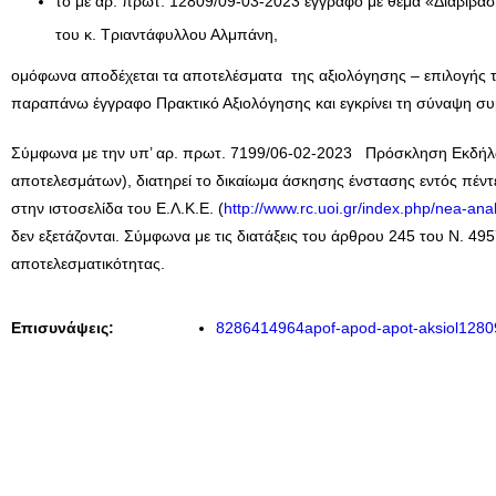
το με αρ. πρωτ. 12809/09-03-2023 έγγραφο με θέμα «Διαβίβ
του κ. Τριαντάφυλλου Αλμπάνη,
ομόφωνα αποδέχεται τα αποτελέσματα της αξιολόγησης – επιλογής
παραπάνω έγγραφο Πρακτικό Αξιολόγησης και εγκρίνει τη σύναψη σ
Σύμφωνα με την υπ’ αρ. πρωτ. 7199/06-02-2023 Πρόσκληση Εκδήλωσ
αποτελεσμάτων), διατηρεί το δικαίωμα άσκησης ένστασης εντός πέν
στην ιστοσελίδα του Ε.Λ.Κ.Ε. (
http://www.rc.uoi.gr/index.php/nea-an
δεν εξετάζονται. Σύμφωνα με τις διατάξεις του άρθρου 245 του Ν. 4
αποτελεσματικότητας.
Επισυνάψεις:
8286414964apof-apod-apot-aksiol12809