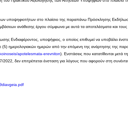
αση του Πρακτικού Αξιολόγησης των Αιτήσεων Υποψηφίων στο πλαίσιο
 των υποψηφιοτήτων στο πλαίσιο της παραπάνω Πρόσκλησης Εκδήλωσ
υμβάσεων ανάθεσης έργου σύμφωνα με αυτά τα αποτελέσματα και του
ης Ενδιαφέροντος, υποψήφιος, ο οποίος επιθυμεί να υποβάλει ένστ
τε (5) ημερολογιακών ημερών από την επόμενη της ανάρτησης της παρ
akoinoseis/apotelesmata-erevniton
). Ενστάσεις που κατατίθενται μετά
957/2022, δεν επιτρέπεται ένσταση για λόγους που αφορούν στη συνέντε
diavgeia.pdf