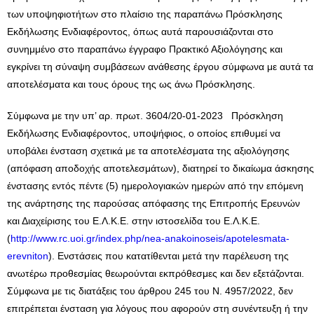
των υποψηφιοτήτων στο πλαίσιο της παραπάνω Πρόσκλησης
Εκδήλωσης Ενδιαφέροντος, όπως αυτά παρουσιάζονται στο
συνημμένο στο παραπάνω έγγραφο Πρακτικό Αξιολόγησης και
εγκρίνει τη σύναψη συμβάσεων ανάθεσης έργου σύμφωνα με αυτά τα
αποτελέσματα και τους όρους της ως άνω Πρόσκλησης.
Σύμφωνα με την υπ’ αρ. πρωτ. 3604/20-01-2023 Πρόσκληση
Εκδήλωσης Ενδιαφέροντος, υποψήφιος, ο οποίος επιθυμεί να
υποβάλει ένσταση σχετικά με τα αποτελέσματα της αξιολόγησης
(απόφαση αποδοχής αποτελεσμάτων), διατηρεί το δικαίωμα άσκησης
ένστασης εντός πέντε (5) ημερολογιακών ημερών από την επόμενη
της ανάρτησης της παρούσας απόφασης της Επιτροπής Ερευνών
και Διαχείρισης του Ε.Λ.Κ.Ε. στην ιστοσελίδα του Ε.Λ.Κ.Ε.
(
http://www.rc.uoi.gr/index.php/nea-anakoinoseis/apotelesmata-
erevniton
). Ενστάσεις που κατατίθενται μετά την παρέλευση της
ανωτέρω προθεσμίας θεωρούνται εκπρόθεσμες και δεν εξετάζονται.
Σύμφωνα με τις διατάξεις του άρθρου 245 του Ν. 4957/2022, δεν
επιτρέπεται ένσταση για λόγους που αφορούν στη συνέντευξη ή την