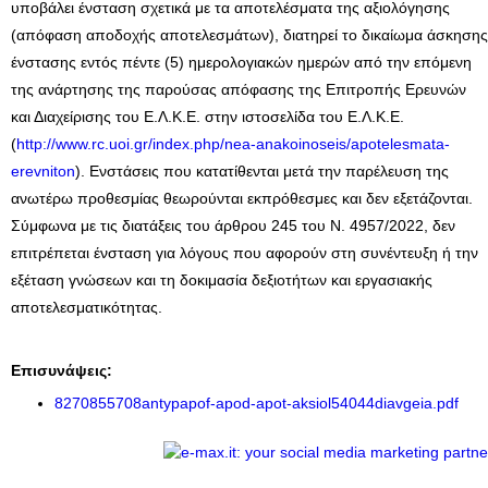
υποβάλει ένσταση σχετικά με τα αποτελέσματα της αξιολόγησης
(απόφαση αποδοχής αποτελεσμάτων), διατηρεί το δικαίωμα άσκησης
ένστασης εντός πέντε (5) ημερολογιακών ημερών από την επόμενη
της ανάρτησης της παρούσας απόφασης της Επιτροπής Ερευνών
και Διαχείρισης του Ε.Λ.Κ.Ε. στην ιστοσελίδα του Ε.Λ.Κ.Ε.
(
http://www.rc.uoi.gr/index.php/nea-anakoinoseis/apotelesmata-
erevniton
). Ενστάσεις που κατατίθενται μετά την παρέλευση της
ανωτέρω προθεσμίας θεωρούνται εκπρόθεσμες και δεν εξετάζονται.
Σύμφωνα με τις διατάξεις του άρθρου 245 του Ν. 4957/2022, δεν
επιτρέπεται ένσταση για λόγους που αφορούν στη συνέντευξη ή την
εξέταση γνώσεων και τη δοκιμασία δεξιοτήτων και εργασιακής
αποτελεσματικότητας.
Επισυνάψεις:
8270855708antypapof-apod-apot-aksiol54044diavgeia.pdf