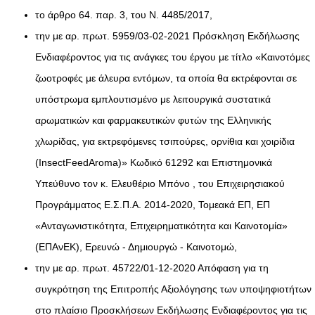
το άρθρο 64. παρ. 3, του Ν. 4485/2017,
την με αρ. πρωτ. 5959/03-02-2021 Πρόσκληση Εκδήλωσης
Ενδιαφέροντος για τις ανάγκες του έργου με τίτλο «Καινοτόμες
ζωοτροφές με άλευρα εντόμων, τα οποία θα εκτρέφονται σε
υπόστρωμα εμπλουτισμένο με λειτουργικά συστατικά
αρωματικών και φαρμακευτικών φυτών της Ελληνικής
χλωρίδας, για εκτρεφόμενες τσιπούρες, ορνίθια και χοιρίδια
(InsectFeedAroma)» Κωδικό 61292 και Επιστημονικά
Υπεύθυνο τον κ. Ελευθέριο Μπόνο , του Επιχειρησιακού
Προγράμματος Ε.Σ.Π.Α. 2014-2020, Τομεακά ΕΠ, ΕΠ
«Ανταγωνιστικότητα, Επιχειρηματικότητα και Καινοτομία»
(ΕΠΑνΕΚ), Ερευνώ - Δημιουργώ - Καινοτομώ,
την με αρ. πρωτ. 45722/01-12-2020 Απόφαση για τη
συγκρότηση της Επιτροπής Αξιολόγησης των υποψηφιοτήτων
στο πλαίσιο Προσκλήσεων Εκδήλωσης Ενδιαφέροντος για τις