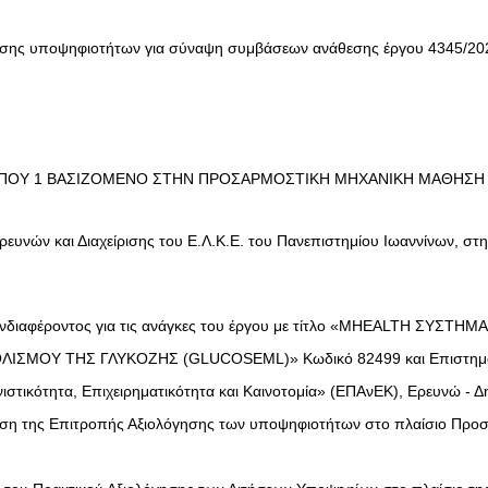
σης υποψηφιοτήτων για σύναψη συμβάσεων ανάθεσης έργου 4345/20
 ΤΥΠΟΥ 1 ΒΑΣΙΖΟΜΕΝΟ ΣΤΗΝ ΠΡΟΣΑΡΜΟΣΤΙΚΗ ΜΗΧΑΝΙΚΗ ΜΑΘΗΣ
ευνών και Διαχείρισης του Ε.Λ.Κ.Ε. του Πανεπιστημίου Ιωαννίνων, στ
Ενδιαφέροντος για τις ανάγκες του έργου με τίτλο «MHEALTH ΣΥ
 ΤΗΣ ΓΛΥΚΟΖΗΣ (GLUCOSEML)» Κωδικό 82499 και Επιστημονικά Υ
τικότητα, Επιχειρηματικότητα και Καινοτομία» (ΕΠΑνΕΚ), Ερευνώ - Δ
ηση της Επιτροπής Αξιολόγησης των υποψηφιοτήτων στο πλαίσιο Προ