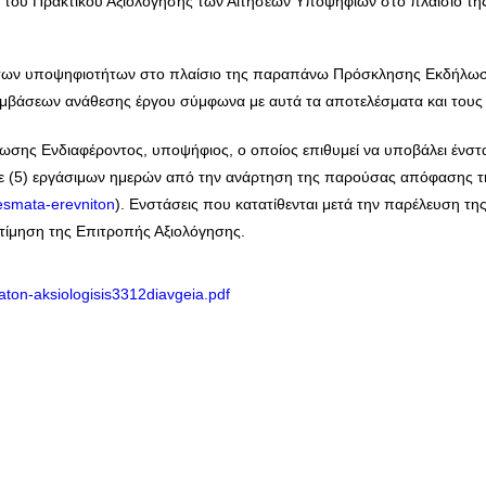
ση του Πρακτικού Αξιολόγησης των Αιτήσεων Υποψηφίων στο πλαίσιο 
 των υποψηφιοτήτων στο πλαίσιο της παραπάνω Πρόσκλησης Εκδήλωσ
υμβάσεων ανάθεσης έργου σύμφωνα με αυτά τα αποτελέσματα και του
σης Ενδιαφέροντος, υποψήφιος, ο οποίος επιθυμεί να υποβάλει ένστ
τε (5) εργάσιμων ημερών από την ανάρτηση της παρούσας απόφασης της
lesmata-erevniton
). Ενστάσεις που κατατίθενται μετά την παρέλευση τ
εκτίμηση της Επιτροπής Αξιολόγησης.
ton-aksiologisis3312diavgeia.pdf