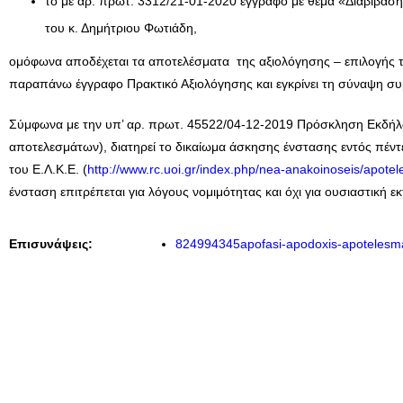
το με αρ. πρωτ. 3312/21-01-2020 έγγραφο με θέμα «Διαβίβα
του κ. Δημήτριου Φωτιάδη,
ομόφωνα αποδέχεται τα αποτελέσματα της αξιολόγησης – επιλογής
παραπάνω έγγραφο Πρακτικό Αξιολόγησης και εγκρίνει τη σύναψη σ
Σύμφωνα με την υπ’ αρ. πρωτ. 45522/04-12-2019 Πρόσκληση Εκδήλω
αποτελεσμάτων), διατηρεί το δικαίωμα άσκησης ένστασης εντός πέν
του Ε.Λ.Κ.Ε. (
http://www.rc.uoi.gr/index.php/nea-anakoinoseis/apote
ένσταση επιτρέπεται για λόγους νομιμότητας και όχι για ουσιαστική 
Επισυνάψεις:
824994345apofasi-apodoxis-apotelesma