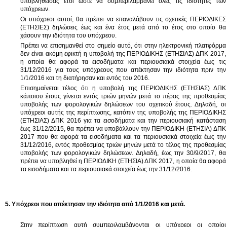
υποβληθείσας έτσι ώστε να συμπεριλαμβάνει όλες τις ιδιότητες των
υπόχρεων.
Οι υπόχρεοι αυτοί, θα πρέπει να επαναλάβουν τις σχετικές ΠΕΡΙΟΔΙΚΕΣ
(ΕΤΗΣΙΕΣ) δηλώσεις έως και ένα έτος μετά από το έτος στο οποίο θα
χάσουν την ιδιότητα του υπόχρεου.
Πρέπει να επισημανθεί στο σημείο αυτό, ότι στην ηλεκτρονική πλατφόρμα
δεν είναι ακόμη εφικτή η υποβολή της ΠΕΡΙΟΔΙΚΗΣ (ΕΤΗΣΙΑΣ) ΔΠΚ 2017,
η οποία θα αφορά τα εισοδήματα και περιουσιακά στοιχεία έως τις
31/12/2016 για τους υπόχρεους που απέκτησαν την ιδιότητα πριν την
1/1/2016 και τη διατήρησαν και εντός του 2016.
Επισημαίνεται τέλος ότι η υποβολή της ΠΕΡΙΟΔΙΚΗΣ (ΕΤΗΣΙΑΣ) ΔΠΚ
κάποιου έτους γίνεται εντός τριών μηνών μετά το πέρας της προθεσμίας
υποβολής των φορολογικών δηλώσεων του σχετικού έτους. Δηλαδή, οι
υπόχρεοι αυτής της περίπτωσης, κατόπιν της υποβολής της ΠΕΡΙΟΔΙΚΗΣ
(ΕΤΗΣΙΑΣ) ΔΠΚ 2016 για τα εισοδήματα και την περιουσιακή κατάσταση
έως 31/12/2015, θα πρέπει να υποβάλλουν την ΠΕΡΙΟΔΙΚΗ (ΕΤΗΣΙΑ) ΔΠΚ
2017 που θα αφορά τα εισοδήματα και τα περιουσιακά στοιχεία έως την
31/12/2016, εντός προθεσμίας τριών μηνών μετά το τέλος της προθεσμίας
υποβολής των φορολογικών δηλώσεων. Δηλαδή, έως την 30/9/2017, θα
πρέπει να υποβληθεί η ΠΕΡΙΟΔΙΚΗ (ΕΤΗΣΙΑ) ΔΠΚ 2017, η οποία θα αφορά
τα εισοδήματα και τα περιουσιακά στοιχεία έως την 31/12/2016.
5. Υπόχρεοι που απέκτησαν την ιδιότητα από 1/1/2016 και μετά.
Στην περίπτωση αυτή συμπεριλαμβάνονται οι υπόχρεοι οι οποίοι