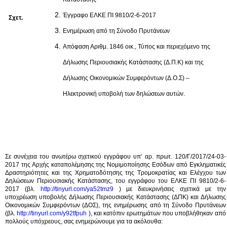
Έγγραφο ΕΛΚΕ ΠΙ 9810/2-6-2017
Σχετ.
Ενημέρωση από τη Σύνοδο Πρυτάνεων
Απόφαση Αριθμ. 1846 οικ., Τύπος και περιεχόμενο της
Δήλωσης Περιουσιακής Κατάστασης (Δ.Π.Κ) και της
Δήλωσης Οικονομικών Συμφερόντων (Δ.Ο.Σ) –
Ηλεκτρονική υποβολή των δηλώσεων αυτών.
Σε συνέχεια του ανωτέρω σχετικού εγγράφου υπ’ αρ. πρωτ. 120/Γ/2017/24-03-
2017 της Αρχής καταπολέμησης της Νομιμοποίησης Εσόδων από Εγκληματικές
Δραστηριότητες και της Χρηματοδότησης της Τρομοκρατίας και Ελέγχου των
Δηλώσεων Περιουσιακής Κατάστασης, του εγγράφου του ΕΛΚΕ ΠΙ
9810/2-6-
2017 (βλ.
http://tinyurl.com/ya52tmz9
) με διευκρινήσεις σχετικά με την
υποχρέωση υποβολής Δήλωσης Περιουσιακής Κατάστασης (ΔΠΚ) και Δήλωσης
Οικονομικών Συμφερόντων (ΔΟΣ), της ενημέρωσης από τη Σύνοδο Πρυτάνεων
(βλ.
http://tinyurl.com/y92tfpuh
), και κατόπιν ερωτημάτων που υποβλήθηκαν από
πολλούς υπόχρεους, σας ενημερώνουμε για τα ακόλουθα: