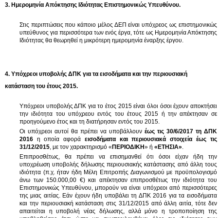
3. Ημερομηνία Απόκτησης Ιδιότητας Επιστημονικώς Υπευθύνου.
Στις περιπτώσεις που κάποιο μέλος ΔΕΠ είναι υπόχρεος ως επιστημονικώς
υπεύθυνος για περισσότερα των ενός έργα, τότε ως Ημερομηνία Απόκτησης
Ιδιότητας θα θεωρηθεί η μικρότερη ημερομηνία έναρξης έργου.
4. Υπόχρεοι υποβολής ΔΠΚ για τα εισοδήματα και την περιουσιακή
κατάσταση του έτους 2015.
Υπόχρεοι υποβολής ΔΠΚ για το έτος 2015 είναι όλοι όσοι έχουν αποκτήσει
την ιδιότητα του υπόχρεου εντός του έτους 2015 ή την απέκτησαν σε
προηγούμενο έτος και τη διατήρησαν εντός του 2015.
Οι υπόχρεοι αυτοί θα πρέπει να υποβάλλουν
έως τις 30/6/2017 τη ΔΠΚ
2016
η οποία αφορά
εισοδήματα και περιουσιακά στοιχεία έως τις
31/12/2015
, με τον χαρακτηρισμό «
ΠΕΡΙΟΔΙΚΗ
» ή
«ΕΤΗΣΙΑ»
.
Επιπροσθέτως, θα πρέπει να επισημανθεί ότι όσοι είχαν ήδη την
υποχρέωση υποβολής δήλωσης περιουσιακής κατάστασης από άλλη τους
ιδιότητα (π.χ. ήταν ήδη Μέλη Επιτροπής Διαγωνισμού με προϋπολογισμό
άνω των 150.000,00 €) και απέκτησαν επιπροσθέτως την ιδιότητα του
Επιστημονικώς Υπευθύνου, μπορούν να είναι υπόχρεοι από περισσότερες
της μιας αιτίας. Εάν έχουν ήδη υποβάλει τη ΔΠΚ 2016 για τα εισοδήματα
και την περιουσιακή κατάσταση στις 31/12/2015 από άλλη αιτία, τότε δεν
απαιτείται η υποβολή νέας δήλωσης, αλλά μόνο η τροποποίηση της