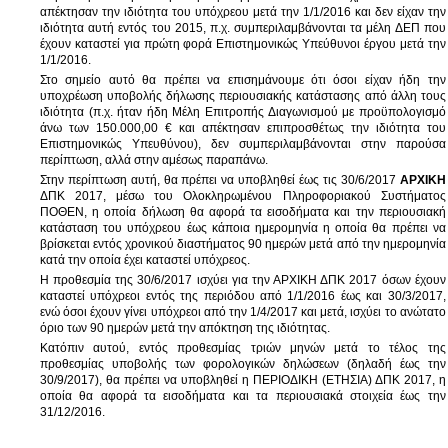
απέκτησαν την ιδιότητα του υπόχρεου μετά την 1/1/2016 και δεν είχαν την
ιδιότητα αυτή εντός του 2015, π.χ. συμπεριλαμβάνονται τα μέλη ΔΕΠ που
έχουν καταστεί για πρώτη φορά Επιστημονικώς Υπεύθυνοι έργου μετά την
1/1/2016.
Στο σημείο αυτό θα πρέπει να επισημάνουμε ότι όσοι είχαν ήδη την
υποχρέωση υποβολής δήλωσης περιουσιακής κατάστασης από άλλη τους
ιδιότητα (π.χ. ήταν ήδη Μέλη Επιτροπής Διαγωνισμού με προϋπολογισμό
άνω των 150.000,00 € και απέκτησαν επιπροσθέτως την ιδιότητα του
Επιστημονικώς Υπευθύνου), δεν συμπεριλαμβάνονται στην παρούσα
περίπτωση, αλλά στην αμέσως παραπάνω.
Στην περίπτωση αυτή, θα πρέπει να υποβληθεί έως τις 30/6/2017
ΑΡΧΙΚΗ
ΔΠΚ 2017, μέσω του Ολοκληρωμένου Πληροφοριακού Συστήματος
ΠΟΘΕΝ, η οποία δήλωση θα αφορά τα εισοδήματα και την περιουσιακή
κατάσταση του υπόχρεου έως κάποια ημερομηνία η οποία θα πρέπει να
βρίσκεται εντός χρονικού διαστήματος 90 ημερών μετά από την ημερομηνία
κατά την οποία έχει καταστεί υπόχρεος.
Η προθεσμία της 30/6/2017 ισχύει για την ΑΡΧΙΚΗ ΔΠΚ 2017 όσων έχουν
καταστεί υπόχρεοι εντός της περιόδου από 1/1/2016 έως και 30/3/2017,
ενώ όσοι έχουν γίνει υπόχρεοι από την 1/4/2017 και μετά, ισχύει το ανώτατο
όριο των 90 ημερών μετά την απόκτηση της ιδιότητας.
Κατόπιν αυτού, εντός προθεσμίας τριών μηνών μετά το τέλος της
προθεσμίας υποβολής των φορολογικών δηλώσεων (δηλαδή έως την
30/9/2017), θα πρέπει να υποβληθεί η ΠΕΡΙΟΔΙΚΗ (ΕΤΗΣΙΑ) ΔΠΚ 2017, η
οποία θα αφορά τα εισοδήματα και τα περιουσιακά στοιχεία έως την
31/12/2016.