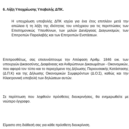
6. Λήξη Υποχρέωσης Υποβολής ΔΠΚ.
Η υποχρέωση υποβολής ΔΠΚ ισχύει για ένα έτος επιπλέον μετά την
απώλεια ή τη λήξη της ιδιότητας του υπόχρεου για τις περιπτώσεις των
Επιστημονικώς Υπευθύνων, των μελών Διενέργειας Διαγωνισμών, των
Επιτροπών Παραλαβής και των Επιτροπών Ενστάσεων.
Επιπροσθέτως, σας επισυνάπτουμε την Απόφαση Αριθμ. 1846 οικ. των
υπουργών Δικαιοσύνης, Διαφάνειας και Ανθρώπινων Δικαιωμάτων - Οικονομικών,
που αφορά τον τύπο και το περιεχόμενο της Δήλωσης Περιουσιακής Κατάστασης
(Δ.Π.Κ) και της Δήλωσης Οικονομικών Συμφερόντων (Δ.Ο.Σ), καθώς και την
Ηλεκτρονική υποβολή των δηλώσεων αυτών.
Σε περίπτωση που ληφθούν πρόσθετες διευκρινήσεις, θα ενημερωθείτε με
νεώτερο έγγραφο.
Είμαστε στη διάθεσή σας για κάθε πρόσθετη διευκρίνιση.