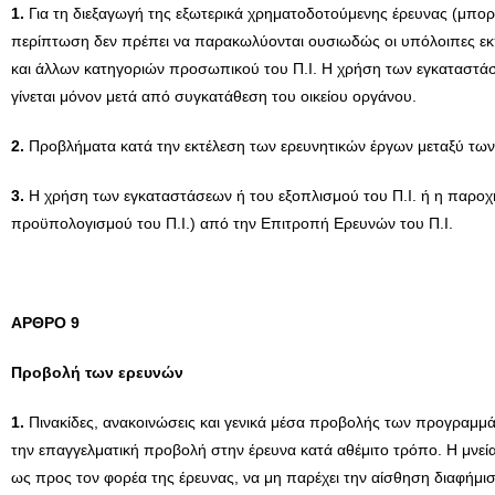
1.
Για τη διεξαγωγή της εξωτερικά χρηματοδοτούμενης έρευνας (μπορε
περίπτωση δεν πρέπει να παρακωλύονται ουσιωδώς οι υπόλοιπες εκπαιδ
και άλλων κατηγοριών προσωπικού του Π.Ι. Η χρήση των εγκαταστάσε
γίνεται μόνον μετά από συγκατάθεση του οικείου οργάνου.
2.
Προβλήματα κατά την εκτέλεση των ερευνητικών έργων μεταξύ των
3.
Η χρήση των εγκαταστάσεων ή του εξοπλισμού του Π.Ι. ή η παροχή
προϋπολογισμoύ του Π.Ι.) από την Επιτροπή Ερευνών του Π.Ι.
AΡΘΡΟ 9
Προβολή των ερευνών
1.
Πινακίδες, ανακοινώσεις και γενικά μέσα προβολής των προγραμμά
την επαγγελματική προβολή στην έρευνα κατά αθέμιτο τρόπο. Η μνεί
ως προς τον φορέα της έρευνας, να μη παρέχει την αίσθηση διαφήμι