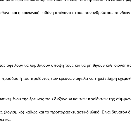
κή ευθύνη και η κοινωνική ευθύνη απέναντι στους συνανθρώπους συνδέο
ητας οφείλουν να λαμβάνουν υπόψη τους και να μη θίγουν καθ’ οιονδήπο
οόδου ή του προϊόντος των ερευνών οφείλει να τηρεί πλήρη εχεμύθει
υ αντικειμένου της έρευνας που διεξάγουν και των προϊόντων της σύμφ
ας (λογισμικό) καθώς και το προπαρασκευαστικό υλικό. Είναι δυνατό
ετικά.