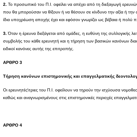
2.
Το προσωπικό του Π.Ι. οφείλει να απέχει από τη διεξαγωγή ερευν
που θα μπορούσαν να θίξουν ή να θέσουν σε κίνδυνο την αξία ή την 
ίδια υποχρέωση αποχής έχει και εφόσον γνωρίζει ως βέβαια ή πολύ 
3.
Όταν η έρευνα διεξάγεται από ομάδες, η ευθύνη της συλλογικής λε
συμβολής του κάθε ερευνητή και η τήρηση των βασικών κανόνων διαφ
ειδικοί κανόνες αυτής της επιτροπής.
AΡΘΡΟ 3
Τήρηση κανόνων επιστημονικής και επαγγελματικής δεοντολογ
Οι ερευνητές\τριες του Π.Ι. οφείλουν να τηρούν την ισχύουσα νομοθ
καθώς και αναγνωρισμένους στις επιστημονικές περιοχές επαγγελματικ
AΡΘΡΟ 4