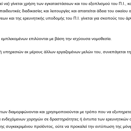
ί να) γίνεται χρήση των εγκαταστάσεων και του εξοπλισμού του Π.Ι., 
ευτικές διαδικασίες και λειτουργίες και απαιτείται άδεια του οικείου
ων και της ερευνητικής υποδομής του Π.Ι. γίνεται για σκοπούς του ά
 εμπλεκομένων επιλύονται με βάση την ισχύουσα νομοθεσία.
 υπηρεσιών εκ μέρους άλλων εργαζομένων μελών του, συνεπάγεται τη δι
των διαμορφώνονται και χρησιμοποιούνται με τρόπο που να εξυπηρετεί
α ενδεχόμενων χορηγών σε δραστηριότητες ή έντυπα των ερευνητικών 
σης συγκεκριμένου προϊόντος, ούτε να προκαλεί την εντύπωση της μόν