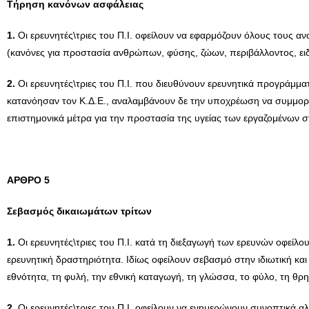
Τήρηση κανόνων ασφάλειας
1.
Οι ερευνητές\τριες του Π.Ι. οφείλουν να εφαρμόζουν όλους τους ανα
(κανόνες για προστασία ανθρώπων, φύσης, ζώων, περιβάλλοντος, ειδι
2.
Οι ερευνητές\τριες του Π.Ι. που διευθύνουν ερευνητικά προγράμμ
κατανόησαν τον Κ.Δ.Ε., αναλαμβάνουν δε την υποχρέωση να συμμορφώ
επιστημονικά μέτρα για την προστασία της υγείας των εργαζομένων 
AΡΘΡΟ 5
Σεβασμός δικαιωμάτων τρίτων
1.
Οι ερευνητές\τριες του Π.Ι. κατά τη διεξαγωγή των ερευνών οφεί
ερευνητική δραστηριότητα. Ιδίως οφείλουν σεβασμό στην ιδιωτική κα
εθνότητα, τη φυλή, την εθνική καταγωγή, τη γλώσσα, το φύλο, τη θρη
2.
Οι ερευνητές\τριες του Π.Ι. οφείλουν να ενημερώνουν συνοπτικά αλλ