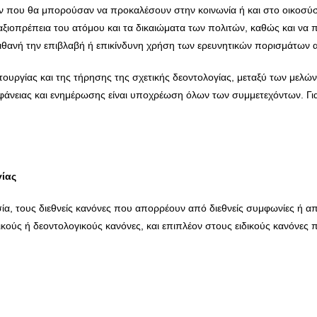
ών που θα μπορούσαν να προκαλέσουν στην κοινωνία ή και στο οικοσύσ
αξιοπρέπεια του ατόμου και τα δικαιώματα των πολιτών, καθώς και να 
πιθανή την επιβλαβή ή επικίνδυνη χρήση των ερευνητικών πορισμάτων α
ιτουργίας και της τήρησης της σχετικής δεοντολογίας, μεταξύ των μελ
άνειας και ενημέρωσης είναι υποχρέωση όλων των συμμετεχόντων. Για 
ίας
εσία, τους διεθνείς κανόνες που απορρέουν από διεθνείς συμφωνίες ή 
ούς ή δεοντολογικούς κανόνες, και επιπλέον στους ειδικούς κανόνες πο