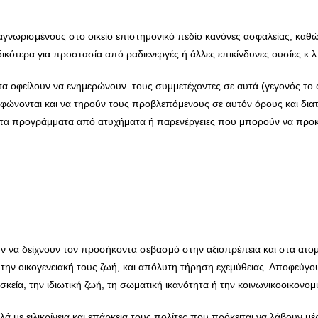
γνωρισμένους στο οικείο επιστημονικό πεδίο κανόνες ασφαλείας, καθώς 
κότερα για προστασία από ραδιενεργές ή άλλες επικίνδυνες ουσίες κ.λ
ατα οφείλουν να ενημερώνουν τους συμμετέχοντες σε αυτά (γεγονός το 
νονται και να τηρούν τους προβλεπόμενους σε αυτόν όρους και διατάξ
στα προγράμματα από ατυχήματα ή παρενέργειες που μπορούν να προκύ
λουν να δείχνουν τον προσήκοντα σεβασμό στην αξιοπρέπεια και στα ατ
ι την οικογενειακή τους ζωή, και απόλυτη τήρηση εχεμύθειας. Αποφεύγο
σκεία, την ιδιωτική ζωή, τη σωματική ικανότητα ή την κοινωνικοοικονο
ά με ειλικρίνεια και επάρκεια τους πολίτες που πρόκειται να λάβουν μέ