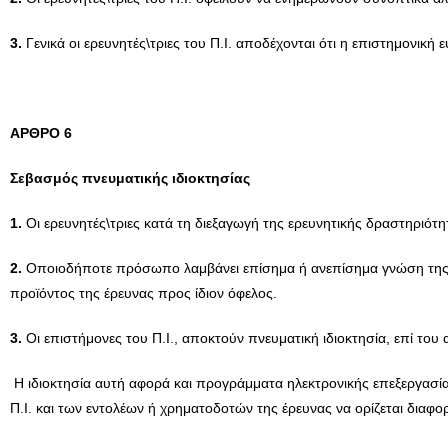
3.
Γενικά οι ερευνητές\τριες του Π.Ι. αποδέχονται ότι η επιστημονι
AΡΘΡΟ 6
Σεβασμός
πνευματικής
ιδιοκτησίας
1.
Οι ερευνητές\τριες κατά τη διεξαγωγή της ερευνητικής δραστηριότ
2.
Οποιοδήποτε πρόσωπο λαμβάνει επίσημα ή ανεπίσημα γνώση της πρ
προϊόντος της έρευνας προς ίδιον όφελος.
3.
Οι επιστήμονες του Π.Ι., αποκτούν πνευματική ιδιοκτησία, επί το
Η ιδιοκτησία αυτή αφορά και προγράμματα ηλεκτρονικής επεξεργασί
Π.Ι. και των εντολέων ή χρηματοδοτών της έρευνας να ορίζεται διαφορ